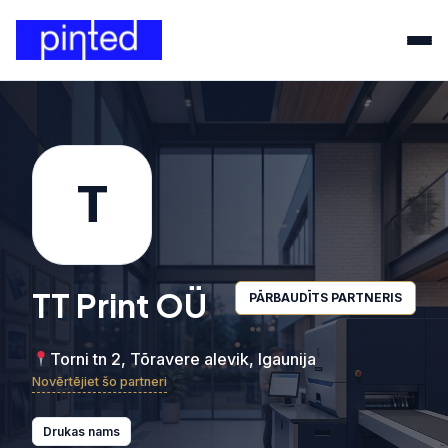
T
TT Print OÜ
PĀRBAUDĪTS PARTNERIS
Torni tn 2, Tõravere alevik, Igaunija
Novērtējiet šo partneri
Drukas nams