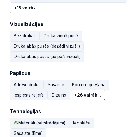
+15 vairāk...
Vizualizācijas
Bez drukas
Druka vienā pusē
Druka abās pusēs (dažādi vizuāli)
Druka abās pusēs (tie paši vizuāli)
Papildus
Adrešu druka
Sasaiste
Kontūru griešana
Iespiests reljefs
Dizains
+26 vairāk...
Tehnoloģijas
Materiāli (pārstrādājami)
Montāža
Sasaiste (līme)