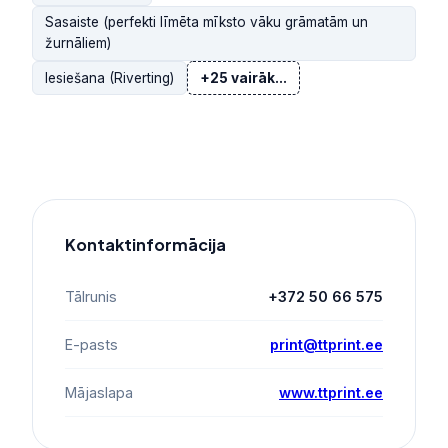
Sasaiste (perfekti līmēta mīksto vāku grāmatām un
žurnāliem)
Iesiešana (Riverting)
+25 vairāk...
Kontaktinformācija
Tālrunis
+372 50 66 575
E-pasts
print@ttprint.ee
Mājaslapa
www.ttprint.ee