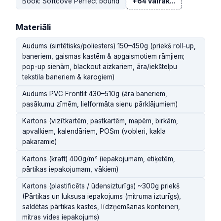
Book: Softcove Perfect bound
+64 vairāk...
Materiāli
Audums (sintētisks/poliesters) 150–450g (priekš roll-up,
baneriem, gaismas kastēm & apgaismotiem rāmjiem;
pop-up sienām, blackout aizkariem, āra/iekštelpu
tekstila baneriem & karogiem)
Audums PVC Frontlit 430–510g (āra baneriem,
pasākumu zīmēm, lielformāta sienu pārklājumiem)
Kartons (vizītkartēm, pastkartēm, mapēm, birkām,
apvalkiem, kalendāriem, POSm (vobleri, kakla
pakaramie)
Kartons (kraft) 400g/m² (iepakojumam, etiķetēm,
pārtikas iepakojumam, vākiem)
Kartons (plastificēts / ūdensizturīgs) ~300g priekš
(Pārtikas un luksusa iepakojums (mitruma izturīgs),
saldētas pārtikas kastes, līdzņemšanas konteineri,
mitras vides iepakojums)