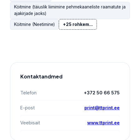
Köitmine (täiuslik liimimine pehmekaaneliste raamatute ja
ajakirjade jaoks)
Köitmine (Neetimine)
+25 rohkem...
Kontaktandmed
Telefon
+372 50 66 575
E-post
print@ttprint.ee
Veebisait
www.ttprint.ee