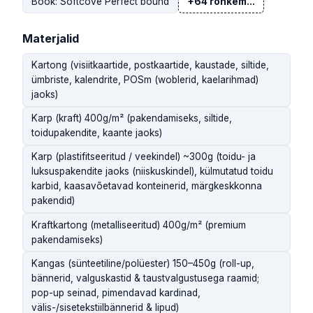
Book: Softcove Perfect bound
+64 rohkem...
Materjalid
Kartong (visiitkaartide, postkaartide, kaustade, siltide,
ümbriste, kalendrite, POSm (woblerid, kaelarihmad)
jaoks)
Karp (kraft) 400g/m² (pakendamiseks, siltide,
toidupakendite, kaante jaoks)
Karp (plastifitseeritud / veekindel) ~300g (toidu- ja
luksuspakendite jaoks (niiskuskindel), külmutatud toidu
karbid, kaasavõetavad konteinerid, märgkeskkonna
pakendid)
Kraftkartong (metalliseeritud) 400g/m² (premium
pakendamiseks)
Kangas (sünteetiline/polüester) 150–450g (roll-up,
bännerid, valguskastid & taustvalgustusega raamid;
pop-up seinad, pimendavad kardinad,
välis-/sisetekstiilbännerid & lipud)