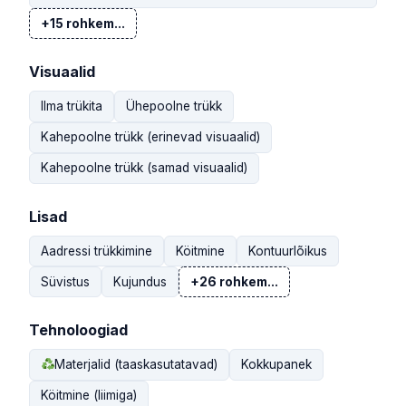
+15 rohkem...
Visuaalid
Ilma trükita
Ühepoolne trükk
Kahepoolne trükk (erinevad visuaalid)
Kahepoolne trükk (samad visuaalid)
Lisad
Aadressi trükkimine
Köitmine
Kontuurlõikus
Süvistus
Kujundus
+26 rohkem...
Tehnoloogiad
Materjalid (taaskasutatavad)
Kokkupanek
Köitmine (liimiga)