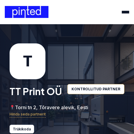
T
TT Print OÜ
KONTROLLITUD PARTNER
Torni tn 2, Tõravere alevik, Eesti
Hinda seda partnerit
Trükikoda