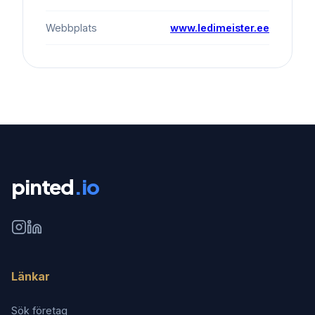
Webbplats
www.ledimeister.ee
pinted
.io
Länkar
Sök företag