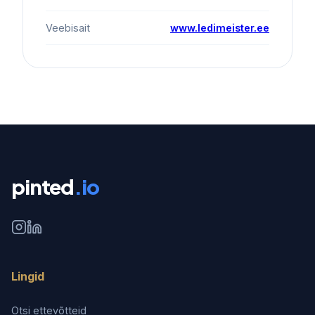
Veebisait
www.ledimeister.ee
pinted
.io
Lingid
Otsi ettevõtteid