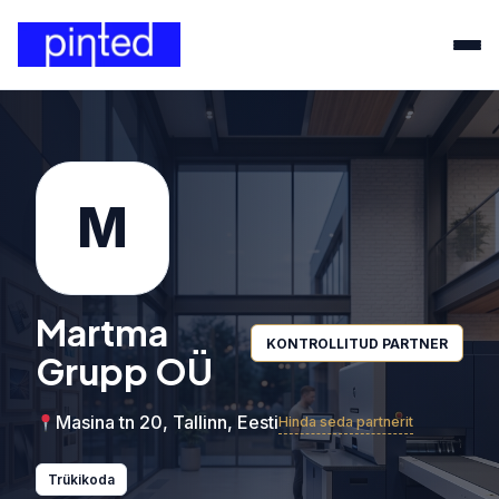
M
Martma
KONTROLLITUD PARTNER
Grupp OÜ
Masina tn 20, Tallinn, Eesti
Hinda seda partnerit
Trükikoda