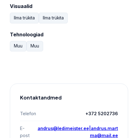
Visuaalid
Ilma trükita
Ilma trükita
Tehnoloogiad
Muu
Muu
Kontaktandmed
Telefon
+372 5202736
E-
andrus@ledimeister.ee|andrus.mart
post
ma@mail.ee