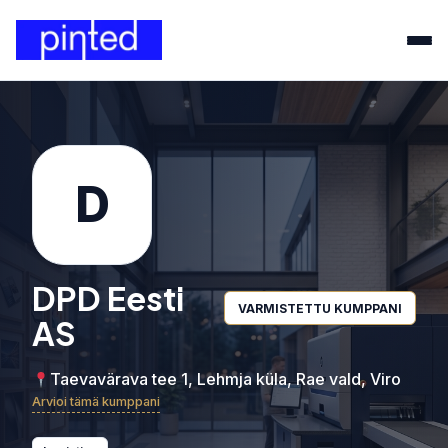
D
DPD Eesti
VARMISTETTU KUMPPANI
AS
Taevavärava tee 1, Lehmja küla, Rae vald, Viro
Arvioi tämä kumppani