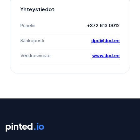
Yhteystiedot
Puhelin
+372 613 0012
Sähköposti
dpd@dpd.ee
Verkkosivusto
www.dpd.ee
pinted
.io