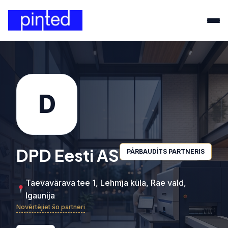
D
DPD Eesti AS
PĀRBAUDĪTS PARTNERIS
Taevavärava tee 1, Lehmja küla, Rae vald,
Igaunija
Novērtējiet šo partneri