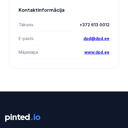
Kontaktinformācija
Tālrunis
+372 613 0012
E-pasts
dpd@dpd.ee
Mājaslapa
www.dpd.ee
pinted
.io