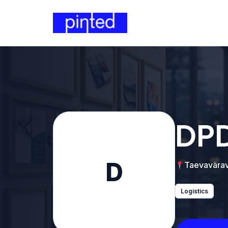
DPD
D
Taevavärava
Logistics