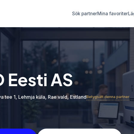
Sök partner
Mina favoriter
Läg
 Eesti AS
 tee 1, Lehmja küla, Rae vald, Estland
Betygsätt denna partner