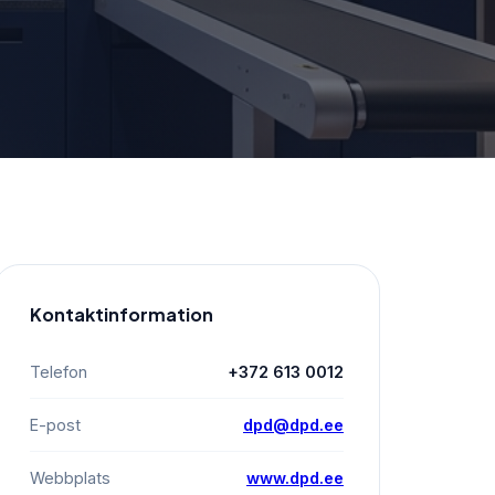
Kontaktinformation
Telefon
+372 613 0012
E-post
dpd@dpd.ee
Webbplats
www.dpd.ee