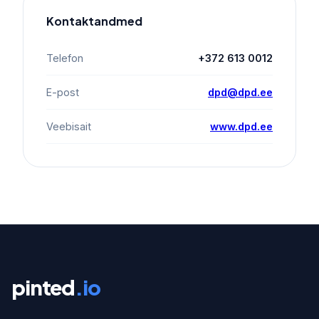
Kontaktandmed
Telefon
+372 613 0012
E-post
dpd@dpd.ee
Veebisait
www.dpd.ee
pinted
.io