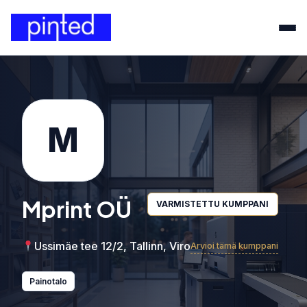
M
Mprint OÜ
VARMISTETTU KUMPPANI
Ussimäe tee 12/2, Tallinn, Viro
Arvioi tämä kumppani
Painotalo