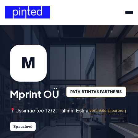
M
Mprint OÜ
PATVIRTINTAS PARTNERIS
Ussimäe tee 12/2, Tallinn, Estija
Įvertinkite šį partnerį
Spaustuvė