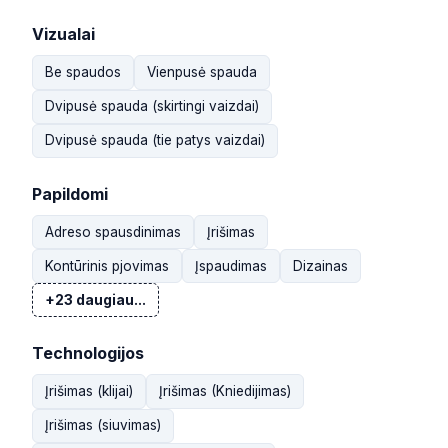
Vizualai
Be spaudos
Vienpusė spauda
Dvipusė spauda (skirtingi vaizdai)
Dvipusė spauda (tie patys vaizdai)
Papildomi
Adreso spausdinimas
Įrišimas
Kontūrinis pjovimas
Įspaudimas
Dizainas
+23 daugiau...
Technologijos
Įrišimas (klijai)
Įrišimas (Kniedijimas)
Įrišimas (siuvimas)